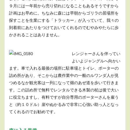
９月には一年前から売り切れになることもあるそうですから
計画はお早めに。ちなみに森には早朝からゴリラの居場所を
探すことを生業にする「トラッカー」が入っていて、我々の
到着前にあたりをつけておいてくれるのでむやみやたらに歩
かされることはありません。
レンジャーさんを伴ってい
よいよジャングルへ向かい
ます。車で入れる最後の場所に駐車場とトイレ、ポーターの
詰め所があり、そこからは農作業中の一般のルワンダ人が見
つめるなか観光客は一列になって畑のあぜ道を歩いて行きま
す。この詰め所で無料でレンタルできる木製の杖は後で大い
に役立ちますし、有料ですが自分専用のポーターさんを雇う
と（約１０ドル）崖やぬかるみで非常に心強い助っ人となっ
てくれるのでお勧めです。