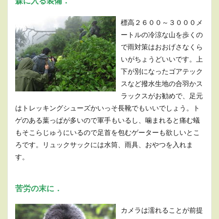
森に入る装備．
標高２６００～３０００メ
ートルの冷涼な山を歩くの
で雨対策はおおげさなくら
いがちょうどいいです。上
下が別になったゴアテック
スなど撥水生地の合羽かス
ラックスがお勧めで、足元
はトレッキングシューズかいっそ長靴でもいいでしょう。ト
ゲのある葉っぱが多いので軍手もいるし、噛まれると痛む蟻
もそこらじゅうにいるので足首を包むゲーターも欲しいとこ
ろです。リュックサックには水筒、雨具、おやつを入れま
す。
苦労の末に．
カメラは濡れることが前提