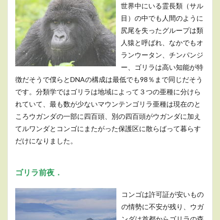
世界中にいる霊長類（サル
目）の中でも人間のように
尻尾を失ったグループは類
人猿と呼ばれ、なかでもオ
ランウータン、チンパンジ
ー、ゴリラは高い知能が特
徴だそうで僕らとDNAの構成は最低でも98％まで同じだそう
です。分類学ではゴリラは地域によって３つの亜種に分けら
れていて、最も数が少ないマウンテンゴリラ亜種は現在のと
ころウガンダの一部に四百頭、別の四百頭がウガンダに加え
てルワンダとコンゴにまたがった保護区に散らばって暮らす
だけになりました。
ゴリラ前夜．
コンゴは許可証が安いもの
の情勢に不安が残り、ウガ
ンダは首都からゴリラの森