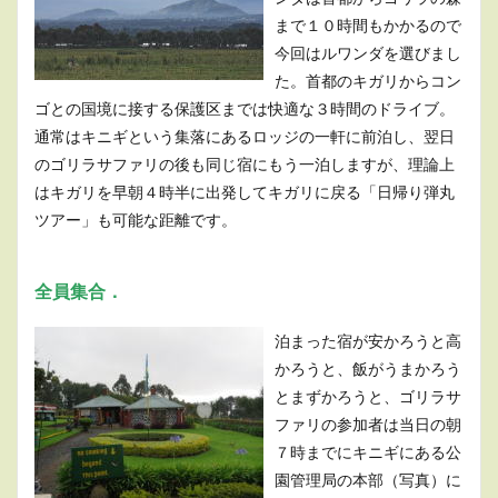
まで１０時間もかかるので
今回はルワンダを選びまし
た。首都のキガリからコン
ゴとの国境に接する保護区までは快適な３時間のドライブ。
通常はキニギという集落にあるロッジの一軒に前泊し、翌日
のゴリラサファリの後も同じ宿にもう一泊しますが、理論上
はキガリを早朝４時半に出発してキガリに戻る「日帰り弾丸
ツアー」も可能な距離です。
全員集合．
泊まった宿が安かろうと高
かろうと、飯がうまかろう
とまずかろうと、ゴリラサ
ファリの参加者は当日の朝
７時までにキニギにある公
園管理局の本部（写真）に