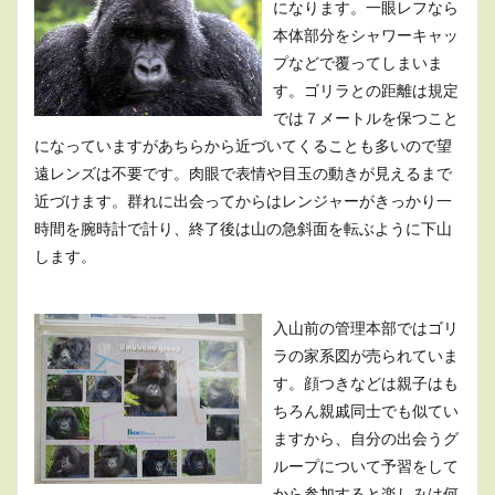
になります。一眼レフなら
本体部分をシャワーキャッ
プなどで覆ってしまいま
す。ゴリラとの距離は規定
では７メートルを保つこと
になっていますがあちらから近づいてくることも多いので望
遠レンズは不要です。肉眼で表情や目玉の動きが見えるまで
近づけます。群れに出会ってからはレンジャーがきっかり一
時間を腕時計で計り、終了後は山の急斜面を転ぶように下山
します。
入山前の管理本部ではゴリ
ラの家系図が売られていま
す。顔つきなどは親子はも
ちろん親戚同士でも似てい
ますから、自分の出会うグ
ループについて予習をして
から参加すると楽しみは何