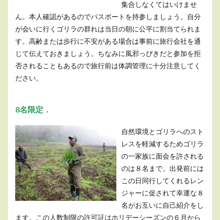
集合しなくてはいけませ
ん。本人確認があるのでパスポートを持参しましょう。自分
が会いに行くゴリラの群れは当日の朝に公平に割当てられま
す。高齢または歩行に不安がある場合は事前に旅行会社を通
じて伝えておきましょう。ちなみに風邪っぴきだと参加を拒
否されることもあるので旅行前は体調管理に十分注意してく
ださい。
8名限定．
自然環境とゴリラへのスト
レスを軽減するためゴリラ
の一家族に面会を許される
のは８名まで。出発前には
この日同行してくれるレン
ジャーに促されて幸運な８
名がお互いに自己紹介をし
ます。この人数制限の許可証はホリデーシーズンの６月から