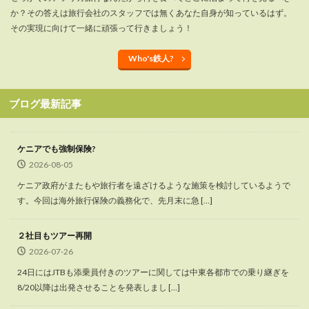
か？その答えは旅行会社のスタッフでは無くあなた自身が知っているはず。
その実現に向けて一緒に頑張って行きましょう！
Who's鉄人?
ブログ最新記事
ケニアでも強制保険?
2026-08-05
ケニア政府がまたもや旅行者を遠ざけるような施策を検討しているようで
す。今回は海外旅行保険の義務化で、先月末に急 […]
２社目もツアー再開
2026-07-26
24日にはJTBも添乗員付きのツアーに関しては中東各都市での乗り継ぎを
8/20以降は出発させることを発表しまし […]