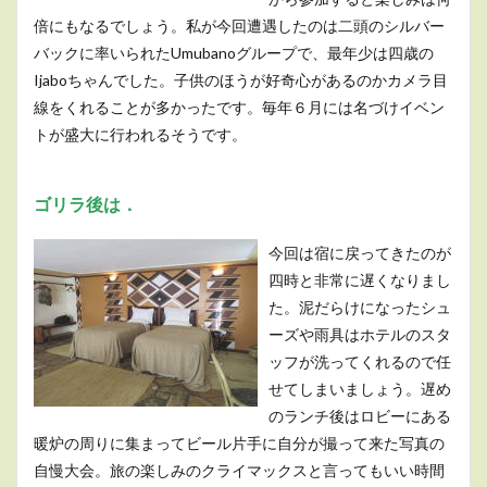
倍にもなるでしょう。私が今回遭遇したのは二頭のシルバー
バックに率いられたUmubanoグループで、最年少は四歳の
Ijaboちゃんでした。子供のほうが好奇心があるのかカメラ目
線をくれることが多かったです。毎年６月には名づけイベン
トが盛大に行われるそうです。
ゴリラ後は．
今回は宿に戻ってきたのが
四時と非常に遅くなりまし
た。泥だらけになったシュ
ーズや雨具はホテルのスタ
ッフが洗ってくれるので任
せてしまいましょう。遅め
のランチ後はロビーにある
暖炉の周りに集まってビール片手に自分が撮って来た写真の
自慢大会。旅の楽しみのクライマックスと言ってもいい時間