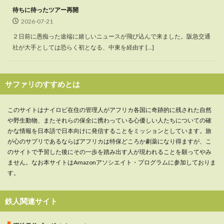
待ちに待ったツアー再開
2026-07-21
２日前に愚痴った途端に嬉しいニュースが飛び込んで来ました。阪急交通
社が大手としては恐らく初となる、中東を経由す […]
サファリのすすめとは
このサイトはナイロビ在住の管理人がアフリカ各国に奇跡的に残された自然
や野生動物、またそれらの保全に携わっている心優しい人たちについての確
かな情報を日本語で日本向けに発信することをミッションとしています。旅
が心のサプリであるならばアフリカは特保どころか劇薬になり得ますが、こ
のサイトで予習した後にその一歩を踏み出す人が現われることを願ってやみ
ません。なお本サイトはAmazonアソシエイト・プログラムに参加しておりま
す。
鉄人関連サイト