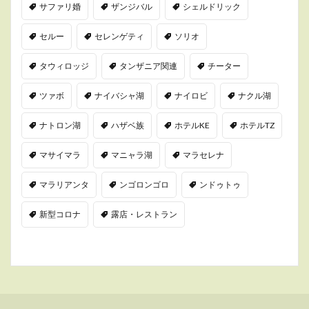
サファリ婚
ザンジバル
シェルドリック
セルー
セレンゲティ
ソリオ
タウィロッジ
タンザニア関連
チーター
ツァボ
ナイバシャ湖
ナイロビ
ナクル湖
ナトロン湖
ハザベ族
ホテルKE
ホテルTZ
マサイマラ
マニャラ湖
マラセレナ
マラリアンタ
ンゴロンゴロ
ンドゥトゥ
新型コロナ
露店・レストラン