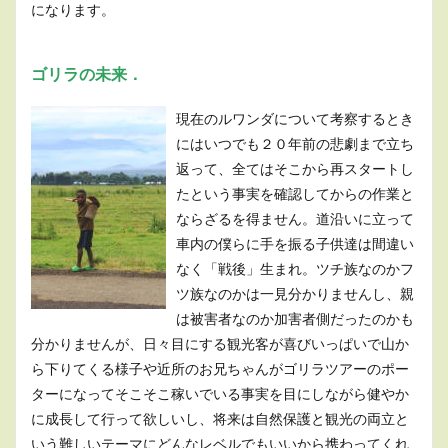
になります。
ゴリラの未来．
現在のルワンダについて考察するとき
にはいつでも２０年前の悲劇まで立ち
返って、全てはそこから再スタートし
たという事実を確認してからの作業と
ならざるを得ません。道沿いに立って
車内の僕らに手を振る子供達は間違い
なく「戦後」生まれ。ツチ族なのかフ
ツ族なのかは一見分かりませんし、親
は被害者なのか加害者側だったのかも
分かりませんが、日々目にする観光客が喜びいっぱいで山か
ら下りてくる様子や近所のお兄ちゃんがゴリラツアーのポー
ターになってそこそこ稼いでいる事実を目にしながら健やか
に成長して行って欲しいし、将来は自然保護と観光の両立と
いう難しいテーマにどんなレベルでもいいから携わってくれ