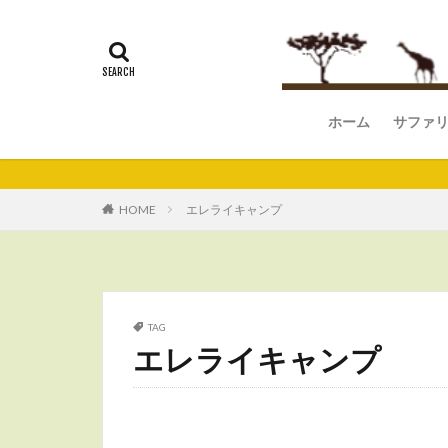
ホーム
サファ
マサイ
アンボ
ナクル
セレン
ンゴロ
マニャ
タラン
HOME
エレライキャンプ
TAG
エレライキャンプ