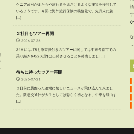
ケニア政府がまたもや旅行者を遠ざけるような施策を検討して
語
いるようです。今回は海外旅行保険の義務化で、先月末に急
す
[…]
か
一
２社目もツアー再開
な
2026-07-26
し
24日にはJTBも添乗員付きのツアーに関しては中東各都市での
泊
乗り継ぎを8/20以降は出発させることを発表しまし […]
フ
け
待ちに待ったツアー再開
2026-07-21
２日前に愚痴った途端に嬉しいニュースが飛び込んで来まし
た。阪急交通社が大手としては恐らく初となる、中東を経由す
[…]