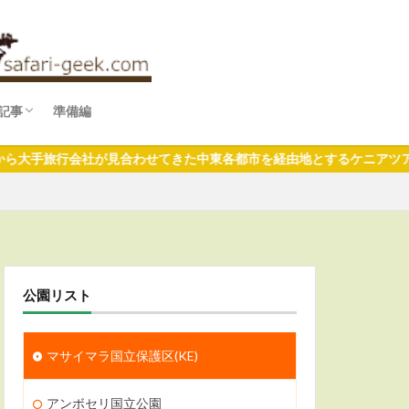
記事
準備編
ファリめし
ファリ婚
ファリみやげ
行会社が見合わせてきた中東各都市を経由地とするケニアツアーは徐々
公園リスト
マサイマラ国立保護区(KE)
アンボセリ国立公園