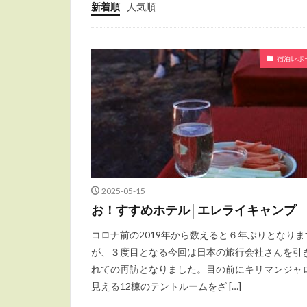
新着順
人気順
宿泊レポ
2025-05-15
お！すすめホテル│エレライキャンプ
コロナ前の2019年から数えると６年ぶりとなりま
が、３度目となる今回は日本の旅行会社さんを引
れての再訪となりました。目の前にキリマンジャ
見える12棟のテントルームをざ […]