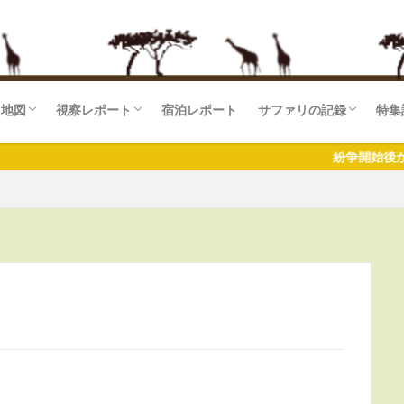
リ地図
視察レポート
宿泊レポート
サファリの記録
特集
マラ国立保護区(KE)
セリ国立公園
湖国立公園
ゲティ国立公園(TZ)
ンゴロ自然保護区
ラ湖国立公園
ギレ国立公園
ケニア
タンザニア
ザンジバル
東アフリカ
南部アフリカ
サファリログ一覧
サ
サ
サ
紛争開始後から大手旅