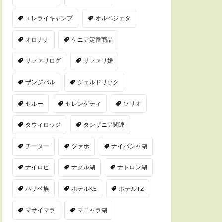
エレライキャンプ
オルペジェタ
オロナナ
ケニア定番商品
サファリログ
サファリ婚
ザンジバル
シェルドリック
セルー
セレンゲティ
ソリオ
タウィロッジ
タンザニア関連
チーター
ツァボ
ナイバシャ湖
ナイロビ
ナクル湖
ナトロン湖
ハザベ族
ホテルKE
ホテルTZ
マサイマラ
マニャラ湖