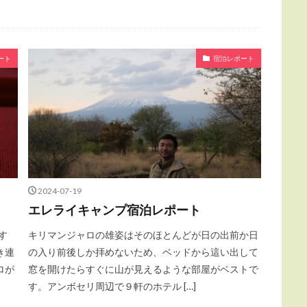
ート
宿泊レポート
2024-07-19
エレライキャンプ宿泊レポート
す
キリマンジャロの雄姿はそのほとんどが日の出前か日
き連
の入り前後しか拝めないため、ベッドから這い出して
ロが
窓を開けたらすぐに山が見えるような部屋がベストで
す。アンボセリ周辺で９軒のホテル […]