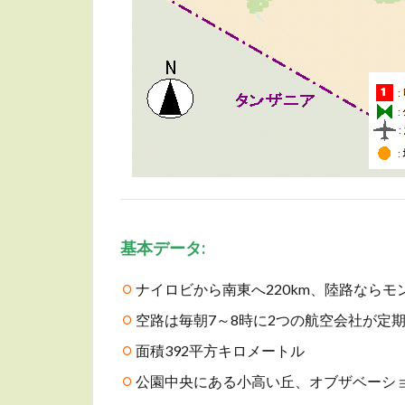
基
本データ:
ナイロビから南東へ220km、陸路ならモ
空路は毎朝7～8時に2つの航空会社が定
面積392平方キロメートル
公園中央にある小高い丘、オブザベーシ