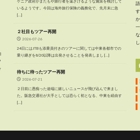
ケニア政府がまたもや旅行者を遠ざけるような施策を検討して
語
いるようです。今回は海外旅行保険の義務化で、先月末に急
す
[…]
か
一
２社目もツアー再開
な
2026-07-26
し
24日にはJTBも添乗員付きのツアーに関しては中東各都市での
泊
乗り継ぎを8/20以降は出発させることを発表しまし […]
フ
け
待ちに待ったツアー再開
2026-07-21
２日前に愚痴った途端に嬉しいニュースが飛び込んで来まし
た。阪急交通社が大手としては恐らく初となる、中東を経由す
[…]