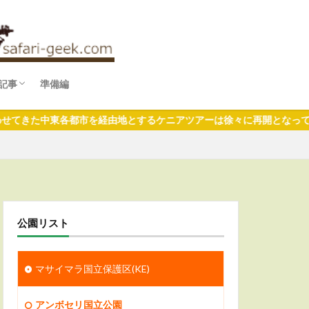
記事
準備編
ファリめし
ファリ婚
ファリみやげ
東各都市を経由地とするケニアツアーは徐々に再開となっています
公園リスト
マサイマラ国立保護区(KE)
アンボセリ国立公園