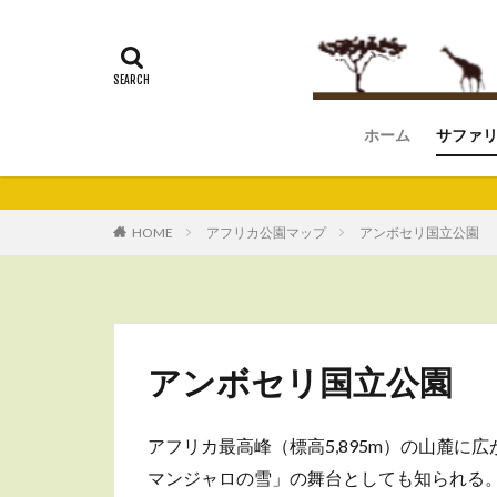
ホーム
サファ
マサイ
アンボ
ナクル
セレン
ンゴロ
マニャ
タラン
HOME
アフリカ公園マップ
アンボセリ国立公園
アンボセリ国立公園
アフリカ最高峰（標高5,895m）の山麓
マンジャロの雪」の舞台としても知られる。