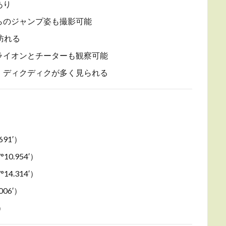
あり
らのジャンプ姿も撮影可能
訪れる
ライオンとチーターも観察可能
、ディクディクが多く見られる
691′）
10.954′）
14.314′）
006′）
′）