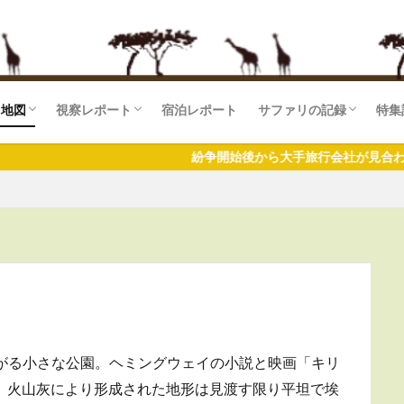
リ地図
視察レポート
宿泊レポート
サファリの記録
特集
マラ国立保護区(KE)
セリ国立公園
湖国立公園
ゲティ国立公園(TZ)
ンゴロ自然保護区
ラ湖国立公園
ギレ国立公園
ケニア
タンザニア
ザンジバル
東アフリカ
南部アフリカ
サファリログ一覧
サ
サ
サ
紛争開始後から大手旅行会社が見合わせてきた中
に広がる小さな公園。ヘミングウェイの小説と映画「キリ
 火山灰により形成された地形は見渡す限り平坦で埃