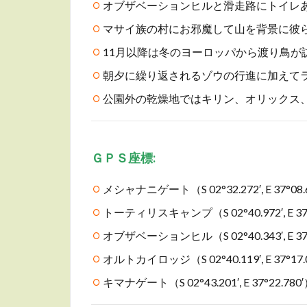
オブザベーションヒルと滑走路にトイレ
マサイ族の村にお邪魔して山を背景に彼
11月以降は冬のヨーロッパから渡り鳥が
朝夕に繰り返されるゾウの行進に加えて
公園外の乾燥地ではキリン、オリックス
Ｇ
ＰＳ座標:
メシャナニゲート（S 02°32.272′, E 37°08.
トーティリスキャンプ（S 02°40.972′, E 37°
オブザベーションヒル（S 02°40.343′, E 37°
オルトカイロッジ（S 02°40.119′, E 37°17.
キマナゲート（S 02°43.201′, E 37°22.780