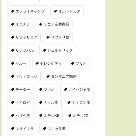
エレライキャンプ
オルペジェタ
オロナナ
ケニア定番商品
サファリログ
サファリ婚
ザンジバル
シェルドリック
セルー
セレンゲティ
ソリオ
タウィロッジ
タンザニア関連
チーター
ツァボ
ナイバシャ湖
ナイロビ
ナクル湖
ナトロン湖
ハザベ族
ホテルKE
ホテルTZ
マサイマラ
マニャラ湖