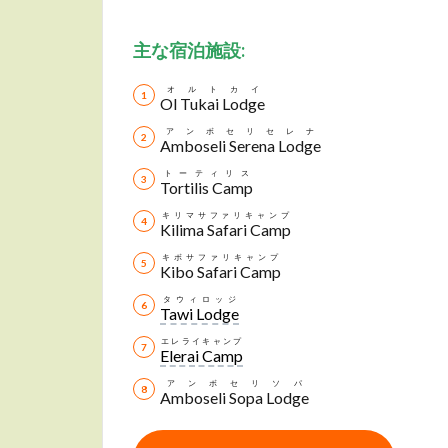
主
な宿泊施設:
オルトカイ
Ol Tukai Lodge
アンボセリセレナ
Amboseli Serena Lodge
トーティリス
Tortilis Camp
キリマサファリキャンプ
Kilima Safari Camp
キボサファリキャンプ
Kibo Safari Camp
タウィロッジ
Tawi Lodge
エレライキャンプ
Elerai Camp
アンボセリソパ
Amboseli Sopa Lodge