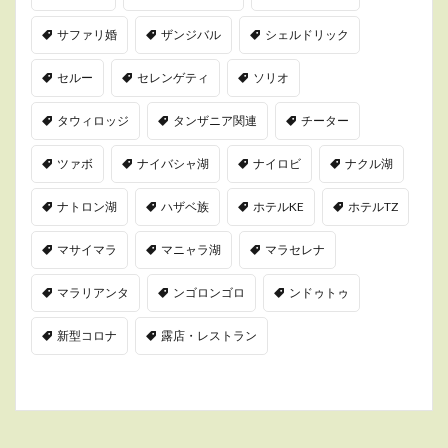
サファリ婚
ザンジバル
シェルドリック
セルー
セレンゲティ
ソリオ
タウィロッジ
タンザニア関連
チーター
ツァボ
ナイバシャ湖
ナイロビ
ナクル湖
ナトロン湖
ハザベ族
ホテルKE
ホテルTZ
マサイマラ
マニャラ湖
マラセレナ
マラリアンタ
ンゴロンゴロ
ンドゥトゥ
新型コロナ
露店・レストラン