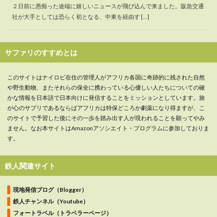
２日前に愚痴った途端に嬉しいニュースが飛び込んで来ました。阪急交通
社が大手としては恐らく初となる、中東を経由す […]
サファリのすすめとは
このサイトはナイロビ在住の管理人がアフリカ各国に奇跡的に残された自然
や野生動物、またそれらの保全に携わっている心優しい人たちについての確
かな情報を日本語で日本向けに発信することをミッションとしています。旅
が心のサプリであるならばアフリカは特保どころか劇薬になり得ますが、こ
のサイトで予習した後にその一歩を踏み出す人が現われることを願ってやみ
ません。なお本サイトはAmazonアソシエイト・プログラムに参加しておりま
す。
鉄人関連サイト
現地発信ブログ（Blogger）
鉄人チャンネル（Youtube）
フォートラベル（トラベラーページ）