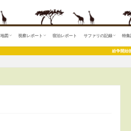
リ地図
視察レポート
宿泊レポート
サファリの記録
特集
マラ国立保護区(KE)
セリ国立公園
湖国立公園
ゲティ国立公園(TZ)
ンゴロ自然保護区
ラ湖国立公園
ギレ国立公園
ケニア
タンザニア
ザンジバル
東アフリカ
南部アフリカ
サファリログ一覧
サ
サ
サ
紛争開始後から大