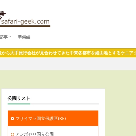
記事
準備編
ファリめし
ファリ婚
ファリみやげ
手旅行会社が見合わせてきた中東各都市を経由地とするケニアツアーは
公園リスト
マサイマラ国立保護区(KE)
アンボセリ国立公園