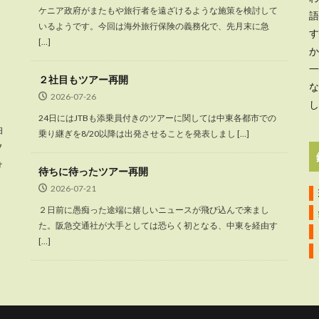
ケニア政府がまたもや旅行者を遠ざけるような施策を検討して
語
いるようです。今回は海外旅行保険の義務化で、先月末に急
す
[…]
か
一
２社目もツアー再開
な
2026-07-26
し
24日にはJTBも添乗員付きのツアーに関しては中東各都市での
泊
乗り継ぎを8/20以降は出発させることを発表しまし […]
フ
け
待ちに待ったツアー再開
2026-07-21
２日前に愚痴った途端に嬉しいニュースが飛び込んで来まし
た。阪急交通社が大手としては恐らく初となる、中東を経由す
[…]