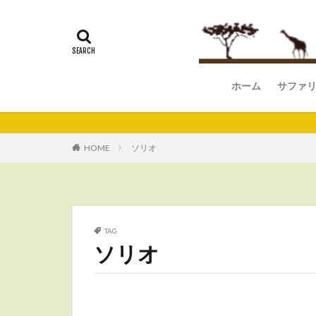
ホーム
サファ
マサイ
アンボ
ナクル
セレン
ンゴロ
マニャ
タラン
HOME
ソリオ
TAG
ソリオ