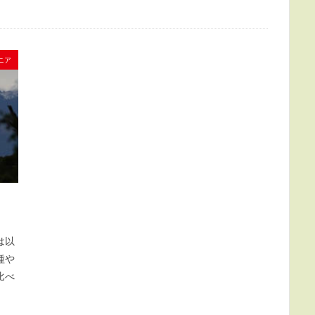
ニア
は以
種や
比べ