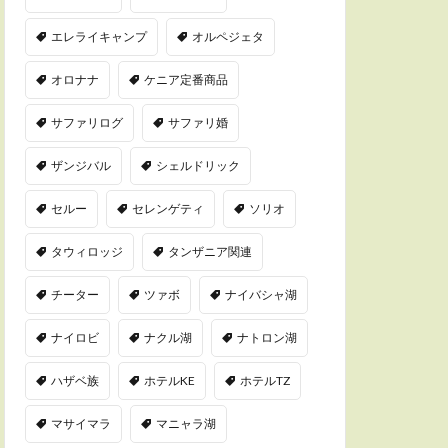
エレライキャンプ
オルペジェタ
オロナナ
ケニア定番商品
サファリログ
サファリ婚
ザンジバル
シェルドリック
セルー
セレンゲティ
ソリオ
タウィロッジ
タンザニア関連
チーター
ツァボ
ナイバシャ湖
ナイロビ
ナクル湖
ナトロン湖
ハザベ族
ホテルKE
ホテルTZ
マサイマラ
マニャラ湖