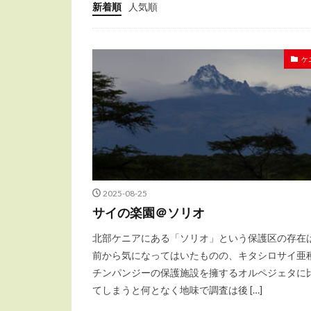
新着順
人気順
ケ
2025-08-25
サイの楽園＠ソリオ
北部ケニアにある「ソリオ」という保護区の存在
前から気になってはいたものの、キタシロサイ亜
チンパンジーの保護施設を擁するオルペジェタに
てしまうと何となく地味で調査は後 […]