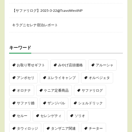
【サファリログ】2025-3-22@TsavoWestNP
キラグニセレナ宿泊レポート
キーワード
お取り寄せギフト
みやげ店頭価格
アルーシャ
アンボセリ
エレライキャンプ
オルペジェタ
オロナナ
ケニア定番商品
サファリログ
サファリ婚
ザンジバル
シェルドリック
セルー
セレンゲティ
ソリオ
タウィロッジ
タンザニア関連
チーター