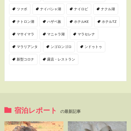
ツァボ
ナイバシャ湖
ナイロビ
ナクル湖
ナトロン湖
ハザベ族
ホテルKE
ホテルTZ
マサイマラ
マニャラ湖
マラセレナ
マラリアンタ
ンゴロンゴロ
ンドゥトゥ
新型コロナ
露店・レストラン
宿泊レポート
の最新記事