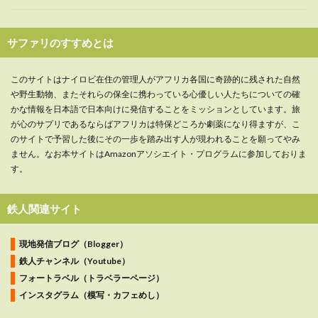
サファリのすすめとは
このサイトはナイロビ在住の管理人がアフリカ各国に奇跡的に残された自然
や野生動物、またそれらの保全に携わっている心優しい人たちについての確
かな情報を日本語で日本向けに発信することをミッションとしています。旅
が心のサプリであるならばアフリカは特保どころか劇薬になり得ますが、こ
のサイトで予習した後にその一歩を踏み出す人が現われることを願ってやみ
ません。なお本サイトはAmazonアソシエイト・プログラムに参加しておりま
す。
鉄人関連サイト
現地発信ブログ（Blogger）
鉄人チャンネル（Youtube）
フォートラベル（トラベラーページ）
インスタグラム（模写・カフェめし）