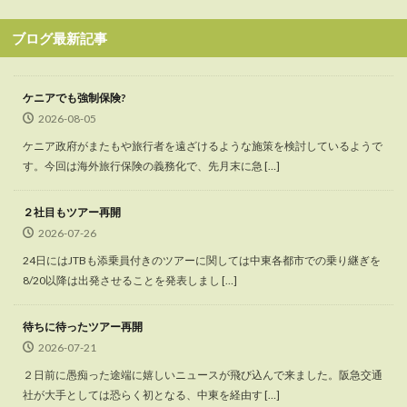
ブログ最新記事
ケニアでも強制保険?
2026-08-05
ケニア政府がまたもや旅行者を遠ざけるような施策を検討しているようで
す。今回は海外旅行保険の義務化で、先月末に急 […]
２社目もツアー再開
2026-07-26
24日にはJTBも添乗員付きのツアーに関しては中東各都市での乗り継ぎを
8/20以降は出発させることを発表しまし […]
待ちに待ったツアー再開
2026-07-21
２日前に愚痴った途端に嬉しいニュースが飛び込んで来ました。阪急交通
社が大手としては恐らく初となる、中東を経由す […]